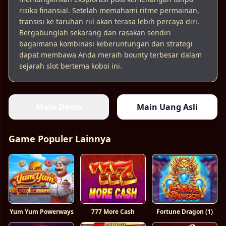
risiko finansial. Setelah memahami ritme permainan,
transisi ke taruhan riil akan terasa lebih percaya diri.
Bergabunglah sekarang dan rasakan sendiri
bagaimana kombinasi keberuntungan dan strategi
dapat membawa Anda meraih bounty terbesar dalam
sejarah slot bertema koboi ini.
Main Demo
Main Uang Asli
Game Populer Lainnya
Yum Yum Powerways
777 More Cash
Fortune Dragon (1)