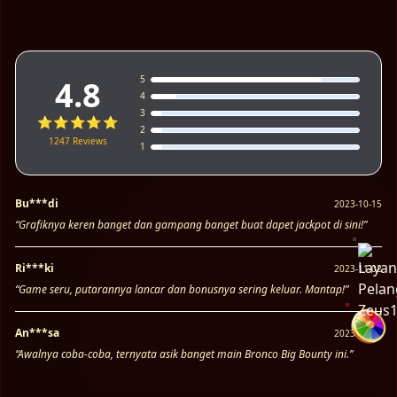
5
4.8
4
3
⭐⭐⭐⭐⭐
2
1247 Reviews
1
Bu***di
2023-10-15
“Grafiknya keren banget dan gampang banget buat dapet jackpot di sini!”
Ri***ki
2023-11-02
“Game seru, putarannya lancar dan bonusnya sering keluar. Mantap!”
An***sa
2023-11-20
“Awalnya coba-coba, ternyata asik banget main Bronco Big Bounty ini.”