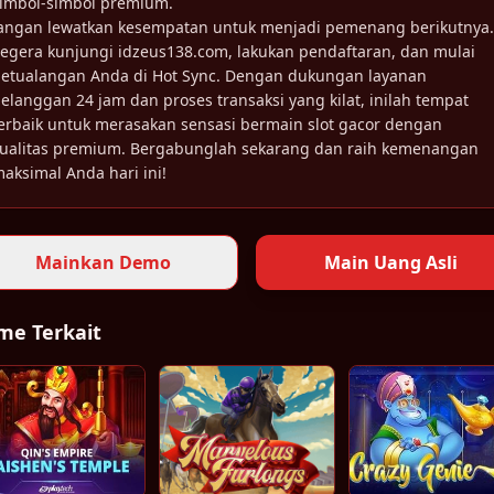
imbol-simbol premium.
angan lewatkan kesempatan untuk menjadi pemenang berikutnya.
egera kunjungi idzeus138.com, lakukan pendaftaran, dan mulai
etualangan Anda di Hot Sync. Dengan dukungan layanan
elanggan 24 jam dan proses transaksi yang kilat, inilah tempat
erbaik untuk merasakan sensasi bermain slot gacor dengan
ualitas premium. Bergabunglah sekarang dan raih kemenangan
aksimal Anda hari ini!
Mainkan Demo
Main Uang Asli
me Terkait