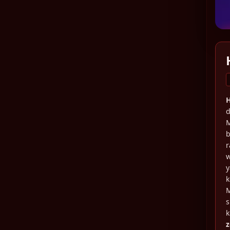
d
M
b
r
w
y
k
M
s
k
z