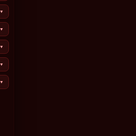
▼
▼
▼
▼
▼