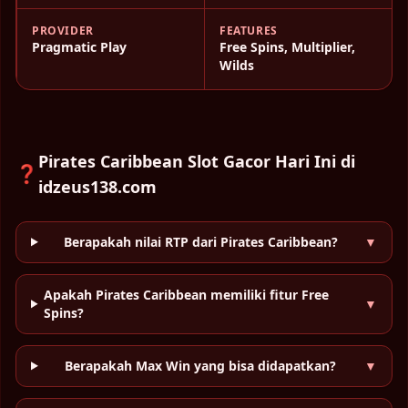
PROVIDER
FEATURES
Pragmatic Play
Free Spins, Multiplier,
Wilds
Pirates Caribbean Slot Gacor Hari Ini di
❓
idzeus138.com
Berapakah nilai RTP dari Pirates Caribbean?
▼
Apakah Pirates Caribbean memiliki fitur Free
▼
Spins?
Berapakah Max Win yang bisa didapatkan?
▼