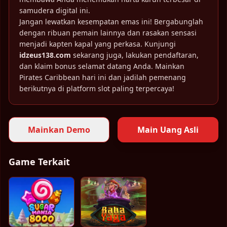
samudera digital ini.
Jangan lewatkan kesempatan emas ini! Bergabunglah
dengan ribuan pemain lainnya dan rasakan sensasi
menjadi kapten kapal yang perkasa. Kunjungi
idzeus138.com
sekarang juga, lakukan pendaftaran,
dan klaim bonus selamat datang Anda. Mainkan
Pirates Caribbean hari ini dan jadilah pemenang
berikutnya di platform slot paling terpercaya!
Mainkan Demo
Main Uang Asli
Game Terkait