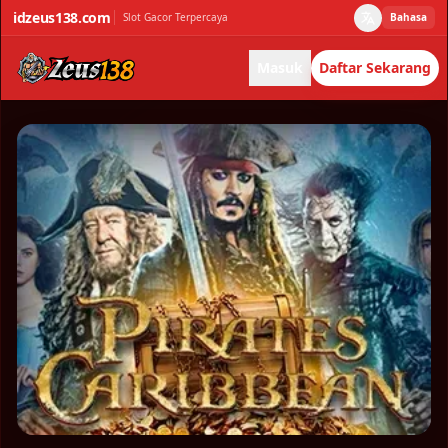
idzeus138.com
Slot Gacor Terpercaya
Bahasa
Masuk
Daftar Sekarang