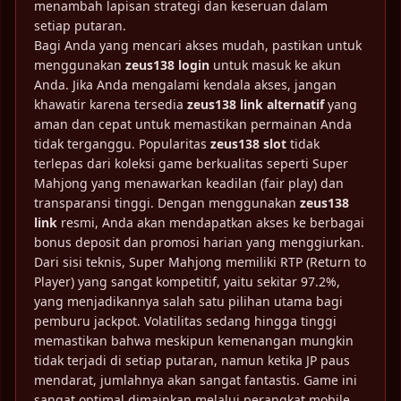
menambah lapisan strategi dan keseruan dalam
setiap putaran.
Bagi Anda yang mencari akses mudah, pastikan untuk
menggunakan
zeus138 login
untuk masuk ke akun
Anda. Jika Anda mengalami kendala akses, jangan
khawatir karena tersedia
zeus138 link alternatif
yang
aman dan cepat untuk memastikan permainan Anda
tidak terganggu. Popularitas
zeus138 slot
tidak
terlepas dari koleksi game berkualitas seperti Super
Mahjong yang menawarkan keadilan (fair play) dan
transparansi tinggi. Dengan menggunakan
zeus138
link
resmi, Anda akan mendapatkan akses ke berbagai
bonus deposit dan promosi harian yang menggiurkan.
Dari sisi teknis, Super Mahjong memiliki RTP (Return to
Player) yang sangat kompetitif, yaitu sekitar 97.2%,
yang menjadikannya salah satu pilihan utama bagi
pemburu jackpot. Volatilitas sedang hingga tinggi
memastikan bahwa meskipun kemenangan mungkin
tidak terjadi di setiap putaran, namun ketika JP paus
mendarat, jumlahnya akan sangat fantastis. Game ini
sangat optimal dimainkan melalui perangkat mobile