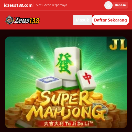
idzeus138.com
Slot Gacor Terpercaya
Bahasa
Masuk
Daftar Sekarang