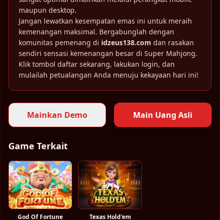
maupun desktop.
Jangan lewatkan kesempatan emas ini untuk meraih
kemenangan maksimal. Bergabunglah dengan
komunitas pemenang di
idzeus138.com
dan rasakan
sendiri sensasi kemenangan besar di Super Mahjong.
Klik tombol daftar sekarang, lakukan login, dan
mulailah petualangan Anda menuju kekayaan hari ini!
Mainkan Demo
Main Uang Asli
Game Terkait
God Of Fortune
Texas Hold'em