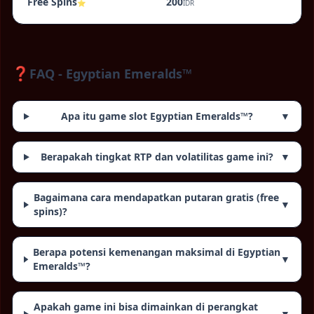
Free Spins
200
⭐
IDR
❓
FAQ - Egyptian Emeralds™
Apa itu game slot Egyptian Emeralds™?
▼
Berapakah tingkat RTP dan volatilitas game ini?
▼
Bagaimana cara mendapatkan putaran gratis (free
▼
spins)?
Berapa potensi kemenangan maksimal di Egyptian
▼
Emeralds™?
Apakah game ini bisa dimainkan di perangkat
▼