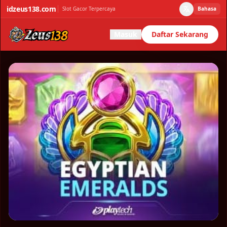
idzeus138.com
Slot Gacor Terpercaya
Bahasa
Masuk
Daftar Sekarang