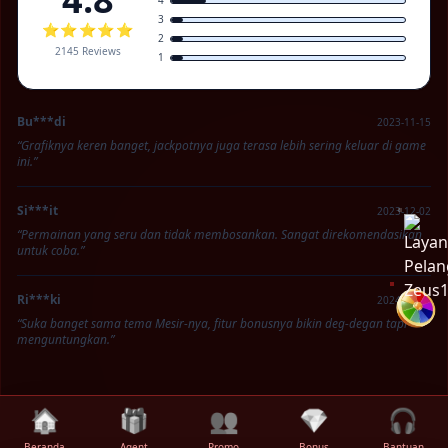
4
3
⭐⭐⭐⭐⭐
2
2145 Reviews
1
Bu***di
2023-11-15
“Grafiknya keren banget, jackpotnya juga terasa lebih sering keluar di game
ini.”
Si***it
2023-12-02
“Permainan yang seru dan tidak membosankan. Sangat direkomendasikan
untuk coba.”
Ri***ki
2024-01-10
“Suka banget sama tema Mesir-nya, fitur bonusnya bikin deg-degan tapi
menguntungkan.”
🏠
🎁
👥
💎
🎧
Beranda
Agent
Promo
Bonus
Bantuan