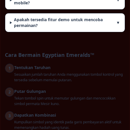
mobile?
Apakah tersedia fitur demo untuk mencoba
▼
permainan?
Cara Bermain Egyptian Emeralds™
Tentukan Taruhan
1
Sesuaikan jumlah taruhan Anda menggunakan tombol kontrol yang
tersedia sebelum memulai putaran.
Putar Gulungan
2
Tekan tombol spin untuk memutar gulungan dan mencocokkan
simbol permata Mesir kuno.
Dapatkan Kombinasi
3
Kumpulkan simbol yang identik pada garis pembayaran aktif untuk
memenangkan hadiah uang tunai.